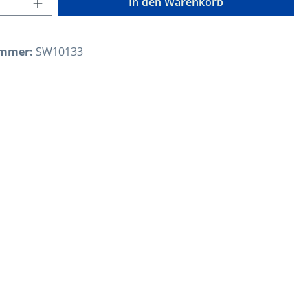
In den Warenkorb
ummer:
SW10133