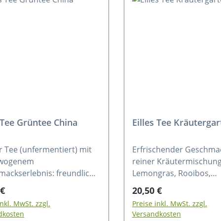
s Tee Grüntee China
Eilles Tee Kräutergar
 Tee (unfermentiert) mit
Erfrischender Geschma
wogenem
reiner Kräutermischung
ackserlebnis: freundlich
Lemongras, Rooibos,
s Aroma, zartsüß und
Krauseminze, Süßholz, 
rer Preis:
Regulärer Preis:
 €
20,50 €
zeitig wohltuend herb.
Fenchel, Pfefferminze,
inkl. MwSt. zzgl.
Preise inkl. MwSt. zzgl.
n: Grüner Tee
Holunderblüten, Kamill
dkosten
Versandkosten
Brombeerblätter, Woll