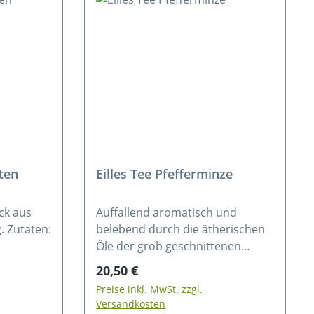
ten
Eilles Tee Pfefferminze
ck aus
Auffallend aromatisch und
. Zutaten:
belebend durch die ätherischen
Öle der grob geschnittenen
Zimt,
Pfefferminzblätter. Zutaten:
Regulärer Preis:
20,50 €
Pfefferminzblätter, geschnitten
Preise inkl. MwSt. zzgl.
enblüten,
Versandkosten
blume