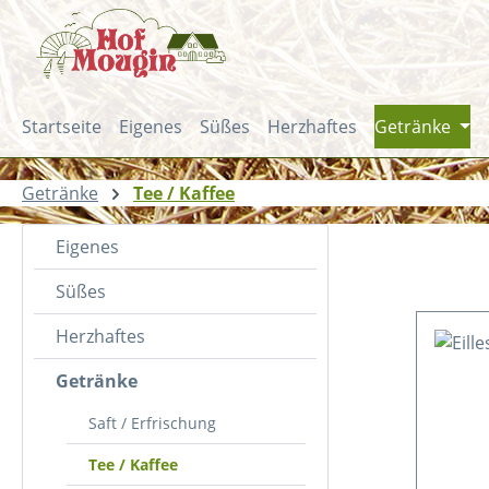
m Hauptinhalt springen
Zur Suche springen
Zur Hauptnavigation springen
Startseite
Eigenes
Süßes
Herzhaftes
Getränke
Getränke
Tee / Kaffee
Eigenes
Süßes
Herzhaftes
Getränke
Saft / Erfrischung
Tee / Kaffee