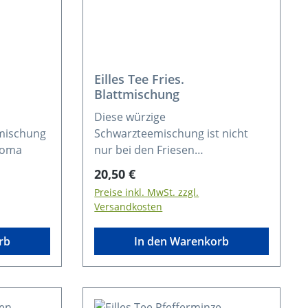
Eilles Tee Fries.
Blattmischung
Diese würzige
emischung
Schwarzteemischung ist nicht
roma
nur bei den Friesen
ausgesprochen beliebt. Zutaten:
Regulärer Preis:
20,50 €
Schwarzer Tee
Preise inkl. MwSt. zzgl.
Versandkosten
rb
In den Warenkorb