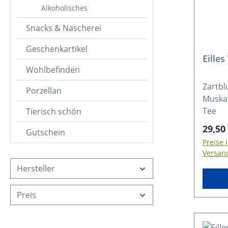
Alkoholisches
Snacks & Nascherei
Geschenkartikel
Eilles
Wohlbefinden
Zartbl
Porzellan
Muskat
Tee
Tierisch schön
Regulä
29,50
Gutschein
Preise 
Versan
Hersteller
Preis