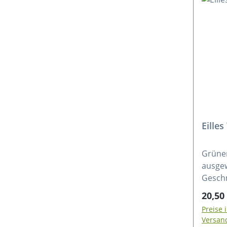
Eille
Grüner
ausge
Geschm
weiche
Regulä
20,50
gleich
Preise 
Zutate
Versan