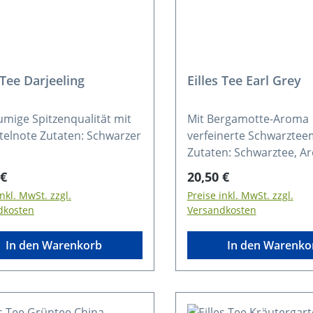
 Tee Darjeeling
Eilles Tee Earl Grey
umige Spitzenqualität mit
Mit Bergamotte-Aroma
elnote Zutaten: Schwarzer
verfeinerte Schwarzte
Zutaten: Schwarztee, A
rer Preis:
Regulärer Preis:
 €
20,50 €
inkl. MwSt. zzgl.
Preise inkl. MwSt. zzgl.
dkosten
Versandkosten
In den Warenkorb
In den Warenko