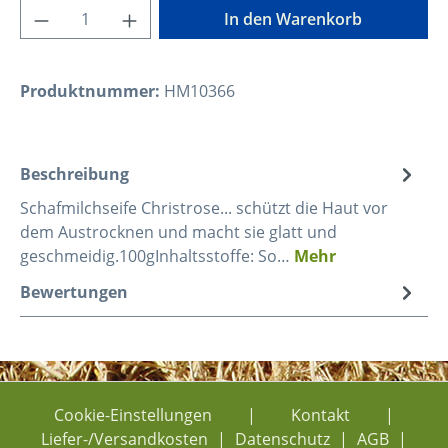
Produkt Anzahl: Gib den gewünschten Wer
In den Warenkorb
Produktnummer:
HM10366
Beschreibung
Schafmilchseife Christrose... schützt die Haut vor
dem Austrocknen und macht sie glatt und
geschmeidig.100gInhaltsstoffe: So…
Mehr
Bewertungen
Cookie-Einstellungen
|
Kontakt
|
Liefer-/Versandkosten
|
Datenschutz
|
AGB
|