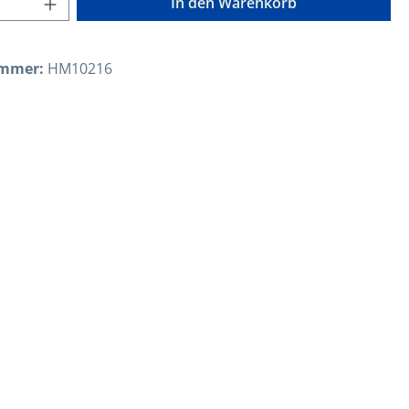
In den Warenkorb
ummer:
HM10216