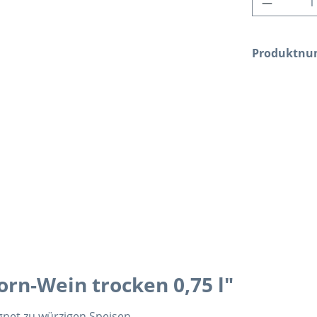
Produktn
rn-Wein trocken 0,75 l"
net zu würzigen Speisen.