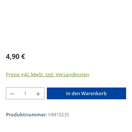
Regulärer Preis:
4,90 €
Preise inkl. MwSt. zzgl. Versandkosten
Produkt Anzahl: Gib den gewünschten Wer
In den Warenkorb
Produktnummer:
HM10235