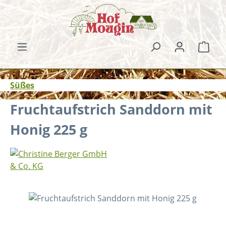
Zum Hauptinhalt springen
Ware
Süßes
Fruchtaufstrich Sanddorn mit
Honig 225 g
Bildergalerie überspringen