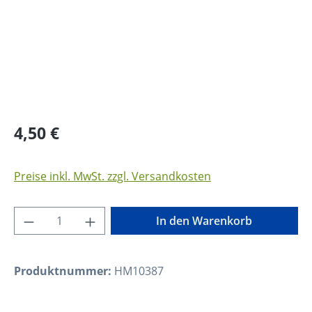
Regulärer Preis:
4,50 €
Preise inkl. MwSt. zzgl. Versandkosten
Produkt Anzahl: Gib den gewünschten Wer
In den Warenkorb
Produktnummer:
HM10387