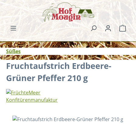
Zum Hauptinhalt springen
Ware
Süßes
Fruchtaufstrich Erdbeere-
Grüner Pfeffer 210 g
Bildergalerie überspringen